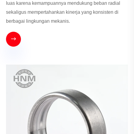
luas karena kemampuannya mendukung beban radial
sekaligus mempertahankan kinerja yang konsisten di
berbagai lingkungan mekanis.
