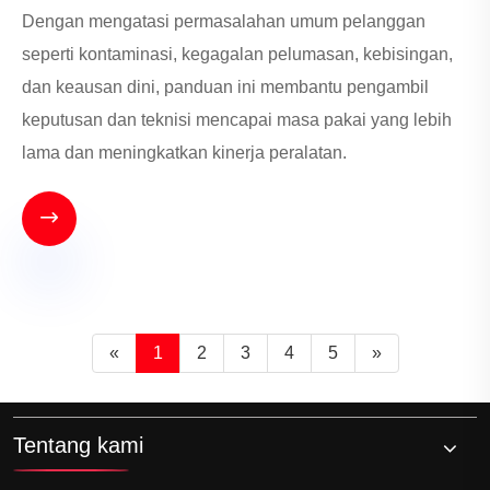
Dengan mengatasi permasalahan umum pelanggan
seperti kontaminasi, kegagalan pelumasan, kebisingan,
dan keausan dini, panduan ini membantu pengambil
keputusan dan teknisi mencapai masa pakai yang lebih
lama dan meningkatkan kinerja peralatan.

«
1
2
3
4
5
»
Tentang kami