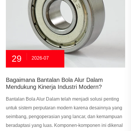
29
2026-07
Bagaimana Bantalan Bola Alur Dalam
Mendukung Kinerja Industri Modern?
Bantalan Bola Alur Dalam telah menjadi solusi penting
untuk sistem perputaran modern karena desainnya yang
seimbang, pengoperasian yang lancar, dan kemampuan
beradaptasi yang luas. Komponen-komponen ini dikenal