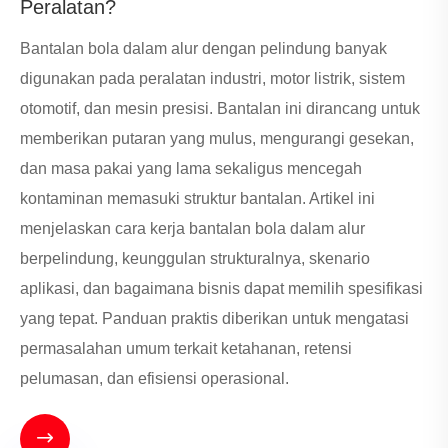
Peralatan?
Bantalan bola dalam alur dengan pelindung banyak
digunakan pada peralatan industri, motor listrik, sistem
otomotif, dan mesin presisi. Bantalan ini dirancang untuk
memberikan putaran yang mulus, mengurangi gesekan,
dan masa pakai yang lama sekaligus mencegah
kontaminan memasuki struktur bantalan. Artikel ini
menjelaskan cara kerja bantalan bola dalam alur
berpelindung, keunggulan strukturalnya, skenario
aplikasi, dan bagaimana bisnis dapat memilih spesifikasi
yang tepat. Panduan praktis diberikan untuk mengatasi
permasalahan umum terkait ketahanan, retensi
pelumasan, dan efisiensi operasional.
